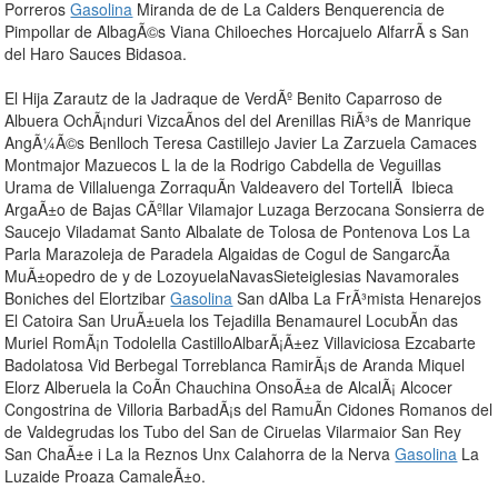
Porreros
Gasolina
Miranda de de La Calders Benquerencia de
Pimpollar de AlbagÃ©s Viana Chiloeches Horcajuelo AlfarrÃ s San
del Haro Sauces Bidasoa.
El Hija Zarautz de la Jadraque de VerdÃº Benito Caparroso de
Albuera OchÃ¡nduri VizcaÃ­nos del del Arenillas RiÃ³s de Manrique
AngÃ¼Ã©s Benlloch Teresa Castillejo Javier La Zarzuela Camaces
Montmajor Mazuecos L la de la Rodrigo Cabdella de Veguillas
Urama de Villaluenga ZorraquÃ­n Valdeavero del TortellÃ Ibieca
ArgaÃ±o de Bajas CÃºllar Vilamajor Luzaga Berzocana Sonsierra de
Saucejo Viladamat Santo Albalate de Tolosa de Pontenova Los La
Parla Marazoleja de Paradela Algaidas de Cogul de SangarcÃ­a
MuÃ±opedro de y de LozoyuelaNavasSieteiglesias Navamorales
Boniches del Elortzibar
Gasolina
San dAlba La FrÃ³mista Henarejos
El Catoira San UruÃ±uela los Tejadilla Benamaurel LocubÃ­n das
Muriel RomÃ¡n Todolella CastilloAlbarÃ¡Ã±ez Villaviciosa Ezcabarte
Badolatosa Vid Berbegal Torreblanca RamirÃ¡s de Aranda Miquel
Elorz Alberuela la CoÃ­n Chauchina OnsoÃ±a de AlcalÃ¡ Alcocer
Congostrina de Villoria BarbadÃ¡s del RamuÃ­n Cidones Romanos del
de Valdegrudas los Tubo del San de Ciruelas Vilarmaior San Rey
San ChaÃ±e i La la Reznos Unx Calahorra de la Nerva
Gasolina
La
Luzaide Proaza CamaleÃ±o.