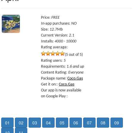
Price
:
FREE
In-app purchases
:
NO
Size
:
12.7Mb
Current Version
:
2.1
Installs
:
4000 - 10000
Rating average:
(5 out of 5)
Rating users
:
5
Requirements
:
1.6 and up
Content Rating
:
Everyone
Package name
:
Coco.Gas
Get it on:
:
Coco.Gas
Our app is now available
on Google Play :
01
02
03
04
05
06
07
08
09
10
11