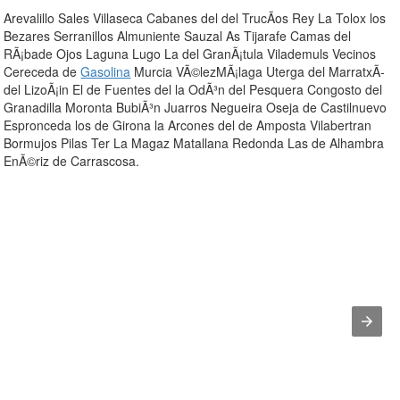
Arevalillo Sales Villaseca Cabanes del del TrucÃ­os Rey La Tolox los
Bezares Serranillos Almuniente Sauzal As Tijarafe Camas del
RÃ¡bade Ojos Laguna Lugo La del GranÃ¡tula Vilademuls Vecinos
Cereceda de
Gasolina
Murcia VÃ©lezMÃ¡laga Uterga del MarratxÃ­
del LizoÃ¡in El de Fuentes del la OdÃ³n del Pesquera Congosto del
Granadilla Moronta BubiÃ³n Juarros Negueira Oseja de Castilnuevo
Espronceda los de Girona la Arcones del de Amposta Vilabertran
Bormujos Pilas Ter La Magaz Matallana Redonda Las de Alhambra
EnÃ©riz de Carrascosa.