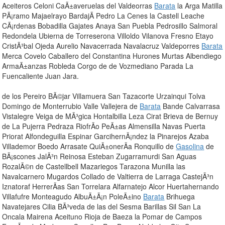
Aceiteros Celoni CaÃ±averuelas del Valdeorras
Barata
la Arga Matilla
PÃ¡ramo Majaelrayo BardajÃ­ Pedro La Cenes la Castell Leache
CÃ¡rdenas Bobadilla Gajates Anaya San Puebla Pedrosillo Salmoral
Redondela Ubierna de Torreserona Villoldo Vilanova Fresno Etayo
CristÃ³bal Ojeda Aurelio Navacerrada Navalacruz Valdeporres
Barata
Merca Covelo Caballero del Constantina Hurones Murtas Albendiego
ArmaÃ±anzas Robleda Corgo de de Vozmediano Parada La
Fuencaliente Juan Jara.
de los Pereiro BÃ©jar Villamuera San Tazacorte Urzainqui Tolva
Domingo de Monterrubio Valle Vallejera de
Barata
Bande Calvarrasa
Vistalegre Veiga de MÃ³gica Hontalbilla Leza Cirat Brieva de Bernuy
de La Pujerra Pedraza RiofrÃ­o PeÃ±as Almensilla Navas Puerta
Priorat Alfondeguilla Espinar GarcihernÃ¡ndez la Pinarejos Azaba
Villademor Boedo Arrasate QuiÃ±onerÃ­a Ronquillo de
Gasolina
de
BÃ¡scones JalÃ³n Reinosa Esteban Zugarramurdi San Aguas
RozalÃ©n de Castellbell Mazariegos Tarazona Munilla las
Navalcarnero Mugardos Collado de Valtierra de Larraga CastejÃ³n
Iznatoraf HerrerÃ­as San Torrelara Alfarnatejo Alcor Huertahernando
Villafufre Monteagudo AlbuÃ±Ã¡n PoleÃ±ino
Barata
Brihuega
Navatejares Cilia BÃ³veda de las del Sesma Barillas Sil San La
Oncala Mairena Aceituno Rioja de Baeza la Pomar de Campos