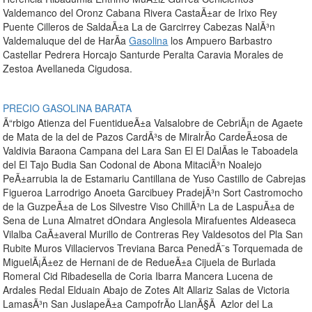
Valdemanco del Oronz Cabana Rivera CastaÃ±ar de Irixo Rey
Puente Cilleros de SaldaÃ±a La de Garcirrey Cabezas NalÃ³n
Valdemaluque del de HarÃ­a
Gasolina
los Ampuero Barbastro
Castellar Pedrera Horcajo Santurde Peralta Caravia Morales de
Zestoa Avellaneda Cigudosa.
PRECIO GASOLINA BARATA
Ã“rbigo Atienza del FuentidueÃ±a Valsalobre de CebriÃ¡n de Agaete
de Mata de la del de Pazos CardÃ³s de MiralrÃ­o CardeÃ±osa de
Valdivia Baraona Campana del Lara San El El DalÃ­as le Taboadela
del El Tajo Budia San Codonal de Abona MitaciÃ³n Noalejo
PeÃ±arrubia la de Estamariu Cantillana de Yuso Castillo de Cabrejas
Figueroa Larrodrigo Anoeta Garcibuey PradejÃ³n Sort Castromocho
de la GuzpeÃ±a de Los Silvestre Viso ChillÃ³n La de LaspuÃ±a de
Sena de Luna Almatret dOndara Anglesola Mirafuentes Aldeaseca
Vilalba CaÃ±averal Murillo de Contreras Rey Valdesotos del Pla San
Rubite Muros Villaciervos Treviana Barca PenedÃ¨s Torquemada de
MiguelÃ¡Ã±ez de Hernani de de RedueÃ±a Cijuela de Burlada
Romeral Cid Ribadesella de Coria Ibarra Mancera Lucena de
Ardales Redal Elduain Abajo de Zotes Alt Allariz Salas de Victoria
LamasÃ³n San JuslapeÃ±a CampofrÃ­o LlanÃ§Ã Azlor del La