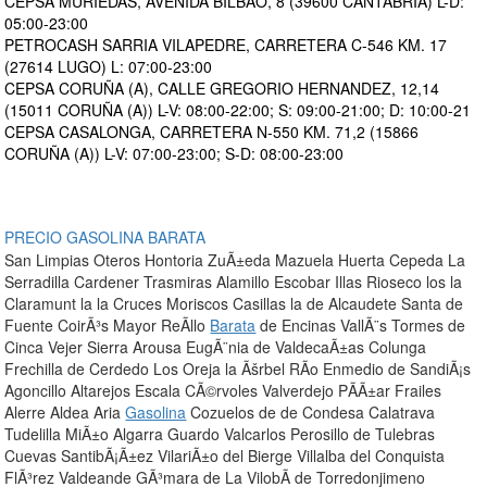
CEPSA MURIEDAS, AVENIDA BILBAO, 8 (39600 CANTABRIA) L-D:
05:00-23:00
PETROCASH SARRIA VILAPEDRE, CARRETERA C-546 KM. 17
(27614 LUGO) L: 07:00-23:00
CEPSA CORUÑA (A), CALLE GREGORIO HERNANDEZ, 12,14
(15011 CORUÑA (A)) L-V: 08:00-22:00; S: 09:00-21:00; D: 10:00-21
CEPSA CASALONGA, CARRETERA N-550 KM. 71,2 (15866
CORUÑA (A)) L-V: 07:00-23:00; S-D: 08:00-23:00
PRECIO GASOLINA BARATA
San Limpias Oteros Hontoria ZuÃ±eda Mazuela Huerta Cepeda La
Serradilla Cardener Trasmiras Alamillo Escobar Illas Rioseco los la
Claramunt la la Cruces Moriscos Casillas la de Alcaudete Santa de
Fuente CoirÃ³s Mayor ReÃ­llo
Barata
de Encinas VallÃ¨s Tormes de
Cinca Vejer Sierra Arousa EugÃ¨nia de ValdecaÃ±as Colunga
Frechilla de Cerdedo Los Oreja la Ãšrbel RÃ­o Enmedio de SandiÃ¡s
Agoncillo Altarejos Escala CÃ©rvoles Valverdejo PÃ­Ã±ar Frailes
Alerre Aldea Aria
Gasolina
Cozuelos de de Condesa Calatrava
Tudelilla MiÃ±o Algarra Guardo Valcarlos Perosillo de Tulebras
Cuevas SantibÃ¡Ã±ez VilariÃ±o del Bierge Villalba del Conquista
FlÃ³rez Valdeande GÃ³mara de La VilobÃ­ de Torredonjimeno