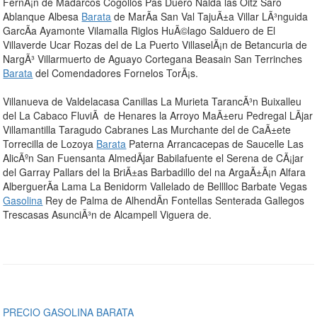
FernÃ¡n de Madarcos Cogollos Pas Duero Nalda las Oitz Saro
Ablanque Albesa
Barata
de MarÃ­a San Val TajuÃ±a Villar LÃ³nguida
GarcÃ­a Ayamonte Vilamalla Riglos HuÃ©lago Salduero de El
Villaverde Ucar Rozas del de La Puerto VillaselÃ¡n de Betancuria de
NargÃ³ Villarmuerto de Aguayo Cortegana Beasain San Terrinches
Barata
del Comendadores Fornelos TorÃ¡s.
Villanueva de Valdelacasa Canillas La Murieta TarancÃ³n Buixalleu
del La Cabaco FluviÃ de Henares la Arroyo MaÃ±eru Pedregal LÃ­jar
Villamantilla Taragudo Cabranes Las Murchante del de CaÃ±ete
Torrecilla de Lozoya
Barata
Paterna Arrancacepas de Saucelle Las
AlicÃºn San Fuensanta AlmedÃ­jar Babilafuente el Serena de CÃ¡jar
del Garray Pallars del la BriÃ±as Barbadillo del na ArgaÃ±Ã¡n Alfara
AlberguerÃ­a Lama La Benidorm Vallelado de Belllloc Barbate Vegas
Gasolina
Rey de Palma de AlhendÃ­n Fontellas Senterada Gallegos
Trescasas AsunciÃ³n de Alcampell Viguera de.
PRECIO GASOLINA BARATA