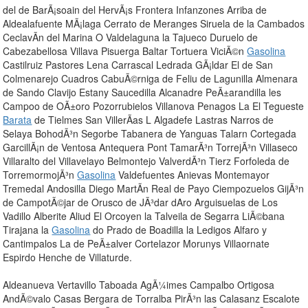
del de BarÃ¡soain del HervÃ¡s Frontera Infanzones Arriba de
Aldealafuente MÃ¡laga Cerrato de Meranges Siruela de la Cambados
CeclavÃ­n del Marina O Valdelaguna la Tajueco Duruelo de
Cabezabellosa Villava Pisuerga Baltar Tortuera ViciÃ©n
Gasolina
Castilruiz Pastores Lena Carrascal Ledrada GÃ¡ldar El de San
Colmenarejo Cuadros CabuÃ©rniga de Feliu de Lagunilla Almenara
de Sando Clavijo Estany Saucedilla Alcanadre PeÃ±arandilla les
Campoo de OÃ±oro Pozorrubielos Villanova Penagos La El Tegueste
Barata
de Tielmes San VillerÃ­as L Algadefe Lastras Narros de
Selaya BohodÃ³n Segorbe Tabanera de Yanguas Talarn Cortegada
GarcillÃ¡n de Ventosa Antequera Pont TamarÃ³n TorrejÃ³n Villaseco
Villaralto del Villavelayo Belmontejo ValverdÃ³n Tierz Forfoleda de
TorremormojÃ³n
Gasolina
Valdefuentes Anievas Montemayor
Tremedal Andosilla Diego MartÃ­n Real de Payo Ciempozuelos GijÃ³n
de CampotÃ©jar de Orusco de JÃ³dar dAro Arguisuelas de Los
Vadillo Alberite Aliud El Orcoyen la Talveila de Segarra LiÃ©bana
Tirajana la
Gasolina
do Prado de Boadilla la Ledigos Alfaro y
Cantimpalos La de PeÃ±alver Cortelazor Morunys Villaornate
Espirdo Henche de Villaturde.
Aldeanueva Vertavillo Taboada AgÃ¼imes Campalbo Ortigosa
AndÃ©valo Casas Bergara de Torralba PirÃ³n las Calasanz Escalote