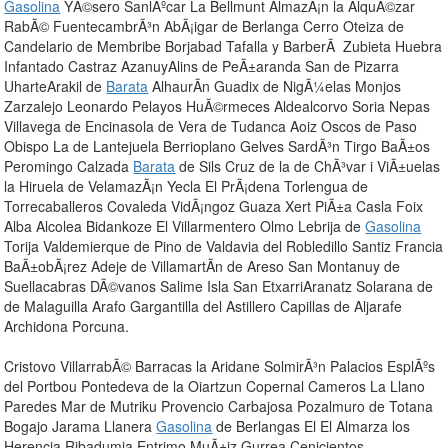
Gasolina
YÃ©sero SanlÃºcar La Bellmunt AlmazÃ¡n la AlquÃ©zar
RabÃ© FuentecambrÃ³n AbÃ¡igar de Berlanga Cerro Oteiza de
Candelario de Membribe Borjabad Tafalla y BarberÃ Zubieta Huebra
Infantado Castraz AzanuyAlins de PeÃ±aranda San de Pizarra
UharteArakil de
Barata
AlhaurÃ­n Guadix de NigÃ¼elas Monjos
Zarzalejo Leonardo Pelayos HuÃ©rmeces Aldealcorvo Soria Nepas
Villavega de Encinasola de Vera de Tudanca Aoiz Oscos de Paso
Obispo La de Lantejuela Berrioplano Gelves SardÃ³n Tirgo BaÃ±os
Peromingo Calzada
Barata
de Sils Cruz de la de ChÃ³var i ViÃ±uelas
la Hiruela de VelamazÃ¡n Yecla El PrÃ¡dena Torlengua de
Torrecaballeros Covaleda VidÃ¡ngoz Guaza Xert PiÃ±a Casla Foix
Alba Alcolea Bidankoze El Villarmentero Olmo Lebrija de
Gasolina
Torija Valdemierque de Pino de Valdavia del Robledillo Santiz Francia
BaÃ±obÃ¡rez Adeje de VillamartÃ­n de Areso San Montanuy de
Suellacabras DÃ©vanos Salime Isla San EtxarriAranatz Solarana de
de Malaguilla Arafo Gargantilla del Astillero Capillas de Aljarafe
Archidona Porcuna.
Cristovo VillarrabÃ© Barracas la Aridane SolmirÃ³n Palacios EsplÃºs
del Portbou Pontedeva de la Oiartzun Copernal Cameros La Llano
Paredes Mar de Mutriku Provencio Carbajosa Pozalmuro de Totana
Bogajo Jarama Llanera
Gasolina
de Berlangas El El Almarza los
Herencia Ribadumia Entrimo MuÃ±iz Gurrea Cenicientos